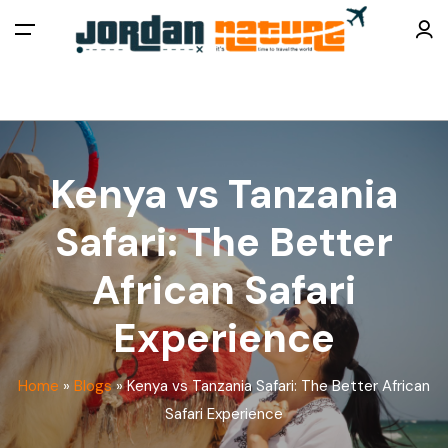
All filters
Menu
Home
Kenya vs Tanzania
About Us
Safari: The Better
Tours
African Safari
Things To Do
Experience
Plan a Trip
Home
»
Blogs
»
Kenya vs Tanzania Safari: The Better African
Contact Us
Safari Experience